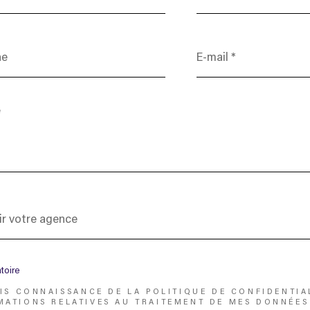
E-
mail
*
ir
e
ir votre agence
ce
toire
RIS CONNAISSANCE DE LA POLITIQUE DE CONFIDENTIA
MATIONS RELATIVES AU TRAITEMENT DE MES DONNÉES