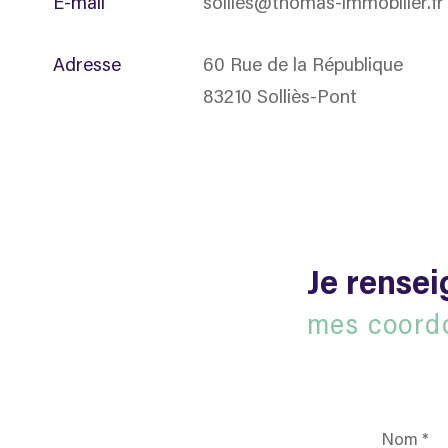
E-mail
sollies@thomas-immobilier.fr
Adresse
60 Rue de la République
83210 Solliès-Pont
Je rense
mes coord
Nom
*