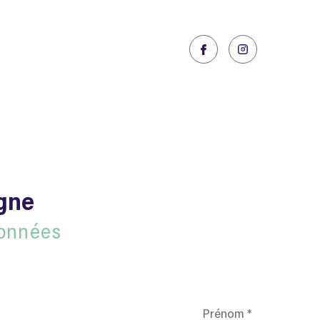
igne
onnées
Prénom
*