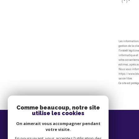
(*)*
Les informations
gestion de la cl
l'intérêt légiti
informatique et l
votre consentemen
estimez, après av
Nous vous informo
https://www.bloc
saisie libre.
Ce site est proté
Comme beaucoup, notre site
utilise les cookies
Thomas Immobilier
On aimerait vous accompagner pendant
votre visite.
04 94 38 14 20
En poursuivant, vous acceptez l'utilisation des