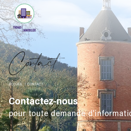
C
o
t
a
c
t
ACCUEIL
CONTACT
Contactez-nous
pour toute demande d'informati