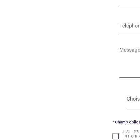
Téléphone
Message
*
Chois
votr
Chois
agen
* Champ obliga
J'AI P
INFOR