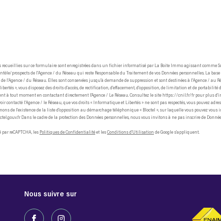
 recueillies sur ce formulaire sont enregistrées dans un fichier informatisé par La Boite Immo agissant comme S
ientèle/prospects de l'Agence / du Réseau qui reste Responsable du Traitement de vos Données personnelles. La base
me de l'Agence / du Réseau. Elles sont conservées jusqu'à demande de suppression et sont destinées à l'Agence / au 
ibertés », vous disposez des droits d’accès, de rectification, d’effacement, d’opposition, de limitation et de portabilité
t à tout moment en contactant directement l’Agence / Le Réseau. Consultez le site https://cnil.fr/fr pour plus d’in
oir contacté l'Agence / le Réseau, que vos droits « Informatique et Libertés » ne sont pas respectés, vous pouvez adr
ns de l’existence de la liste d'opposition au démarchage téléphonique « Bloctel », sur laquelle vous pouvez vous ins
tel.gouv.fr Dans le cadre de la protection des Données personnelles, nous vous invitons à ne pas inscrire de Donn
gé par reCAPTCHA, les
Politiques de Confidentialité
et les
Conditions d'Utilisation
de Google s'appliquent.
Nous suivre sur