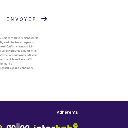
ENVOYER
ous-traitant du traitement pour la
 légale du traitement repose sur
Réseau. Conformément à la loi «
 de vos données. Vous pouvez retirer
formations sur vos droits. Si vous
esser une réclamation à la CNIL.
crire ici :
ées sensibles dans le champ de
Adhérents