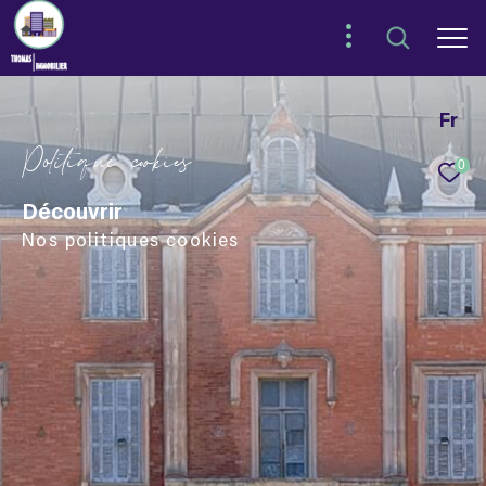
Fr
P
o
i
i
q
u
e
c
o
k
i
e
0
Découvrir
Nos politiques cookies